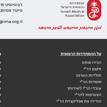
ז'בוטינסקי 35 רמת גן, בניין התאומים 2
מיקוד 5251108
@ima.org.il
למען הרופאות והרופאים ולטובת הרפואה
על ההסתדרות הרפואית
פ
הכירו אותנו
ה
תקנון הר"י
ש
תולדות הארגון
ה
מוסדות הר"י
ע
עובדי הר"י לשירותך
א
הצטרפות להר"י
ע
הורידו את אפליקציית הר"י
ר