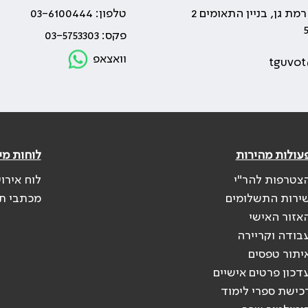
טלפון: 03-6100444
פקס: 03-5753303
וואצאפ
tguvot
עולות מהירות
לוחות מי
צטרפות להר"י
לוח אירו
ירות התשלומים
מכתבי ת
אזור האישי
בודה וקריירה
יתור טפסים
דכון פרטים אישיים
כישת ספרי לימוד