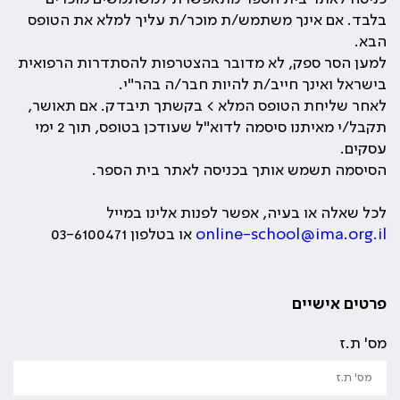
בלבד. אם אינך משתמש/ת מוכר/ת עליך למלא את הטופס
הבא.
למען הסר ספק, לא מדובר בהצטרפות להסתדרות הרפואית
בישראל ואינך חייב/ת להיות חבר/ה בהר"י.
לאחר שליחת הטופס המלא > בקשתך תיבדק. אם תאושר,
תקבל/י מאיתנו סיסמה לדוא"ל שעודכן בטופס, תוך 2 ימי
עסקים.
הסיסמה תשמש אותך בכניסה לאתר בית הספר.
לכל שאלה או בעיה, אפשר לפנות אלינו במייל
online-school@ima.org.il
או בטלפון 03-6100471
פרטים אישיים
מס' ת.ז