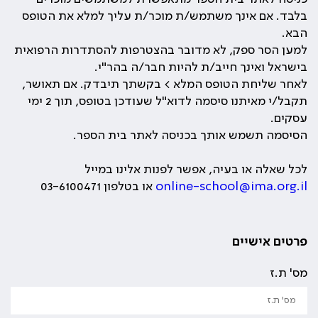
בלבד. אם אינך משתמש/ת מוכר/ת עליך למלא את הטופס
הבא.
למען הסר ספק, לא מדובר בהצטרפות להסתדרות הרפואית
בישראל ואינך חייב/ת להיות חבר/ה בהר"י.
לאחר שליחת הטופס המלא > בקשתך תיבדק. אם תאושר,
תקבל/י מאיתנו סיסמה לדוא"ל שעודכן בטופס, תוך 2 ימי
עסקים.
הסיסמה תשמש אותך בכניסה לאתר בית הספר.
לכל שאלה או בעיה, אפשר לפנות אלינו במייל
online-school@ima.org.il
או בטלפון 03-6100471
פרטים אישיים
מס' ת.ז