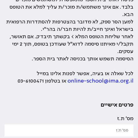
בלבד. אם אינך משתמש/ת מוכר/ת עליך למלא את הטופס
הבא.
למען הסר ספק, לא מדובר בהצטרפות להסתדרות הרפואית
בישראל ואינך חייב/ת להיות חבר/ה בהר"י.
לאחר שליחת הטופס המלא > בקשתך תיבדק. אם תאושר,
תקבל/י מאיתנו סיסמה לדוא"ל שעודכן בטופס, תוך 2 ימי
עסקים.
הסיסמה תשמש אותך בכניסה לאתר בית הספר.
לכל שאלה או בעיה, אפשר לפנות אלינו במייל
online-school@ima.org.il
או בטלפון 03-6100471
פרטים אישיים
מס' ת.ז