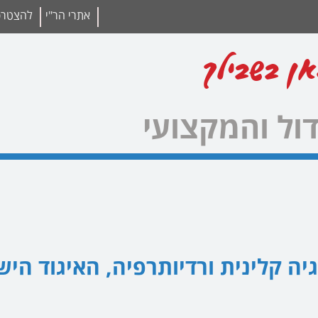
אתרי הר"י
להצטרפו
אן בשבילך
ול והמקצועי
גיה קלינית ורדיותרפיה, האיגוד הי