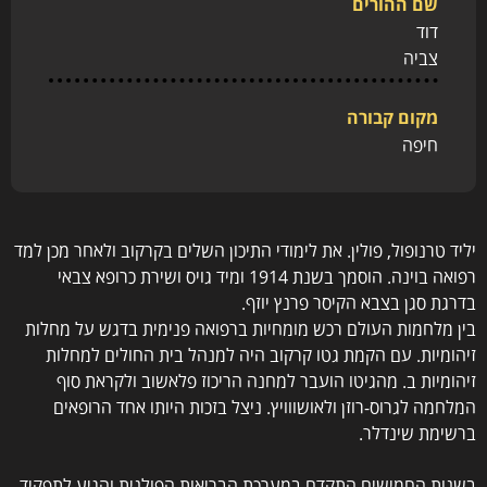
שם ההורים
דוד
צביה
מקום קבורה
חיפה
יליד טרנופול, פולין. את לימודי התיכון השלים בקרקוב ולאחר מכן למד
רפואה בוינה. הוסמך בשנת 1914 ומיד גויס ושירת כרופא צבאי
בדרגת סגן בצבא הקיסר פרנץ יוזף.
בין מלחמות העולם רכש מומחיות ברפואה פנימית בדגש על מחלות
זיהומיות. עם הקמת גטו קרקוב היה למנהל בית החולים למחלות
זיהומיות ב. מהגיטו הועבר למחנה הריכוז פלאשוב ולקראת סוף
המלחמה לגרוס-רוזן ולאושווויץ. ניצל בזכות היותו אחד הרופאים
ברשימת שינדלר.
בשנות החמישים התקדם במערכת הבריאות הפולנית והגיע לתפקיד