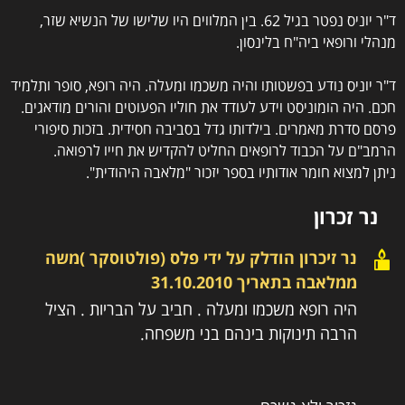
ד"ר יוניס נפטר בגיל 62. בין המלווים היו שלישו של הנשיא שזר,
מנהלי ורופאי ביה"ח בלינסון.
ד"ר יוניס נודע בפשטותו והיה משכמו ומעלה. היה רופא, סופר ותלמיד
חכם. היה הומוניסט וידע לעודד את חוליו הפעוטים והורים מודאגים.
פרסם סדרת מאמרים. בילדותו גדל בסביבה חסידית. בזכות סיפורי
הרמב"ם על הכבוד לרופאים החליט להקדיש את חייו לרפואה.
ניתן למצוא חומר אודותיו בספר יזכור "מלאבה היהודית".
נר זכרון
נר זיכרון הודלק על ידי
פלס (פולטוסקר )משה
ממלאבה
בתאריך
31.10.2010
היה רופא משכמו ומעלה . חביב על הבריות . הציל
הרבה תינוקות בינהם בני משפחה.
נזכור ולא נשכח ..