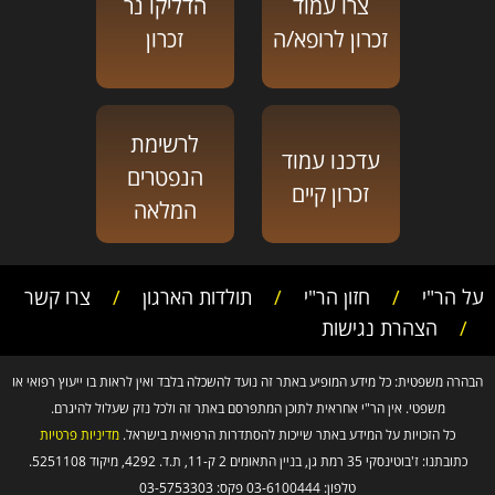
צרו עמוד
הדליקו נר
זכרון לרופא/ה
זכרון
לרשימת
עדכנו עמוד
הנפטרים
זכרון קיים
המלאה
על הר"י
/
חזון הר"י
/
תולדות הארגון
/
צרו קשר
/
הצהרת נגישות
הבהרה משפטית: כל מידע המופיע באתר זה נועד להשכלה בלבד ואין לראות בו ייעוץ רפואי או
משפטי. אין הר"י אחראית לתוכן המתפרסם באתר זה ולכל נזק שעלול להיגרם.
כל הזכויות על המידע באתר שייכות להסתדרות הרפואית בישראל.
מדיניות פרטיות
כתובתנו: ז'בוטינסקי 35 רמת גן, בניין התאומים 2 ק-11, ת.ד. 4292, מיקוד 5251108.
טלפון: 03-6100444 פקס: 03-5753303