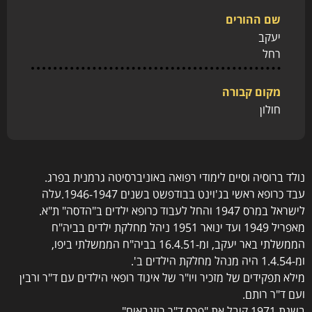
שם ההורים
יעקב
רחל
מקום קבורה
חולון
נולד ברוסיה וסיים לימודי רפואה באוניברסיטה גרמנית בפרג.
עבד כרופא ראשי בג'וינט בבודפשט בשנים 1946-1947.עלה
לישראל במרס 1947 והחל לעבוד כרופא ילדים ב"הדסה" ת"א.
מאפריל 1949 ועד ינואר 1951 ניהל מחלקת ילדים בביה"ח
הממשלתי באר יעקב, ומ-16.4.51 בביה"ח הממשלתי ביפו,
ומ-1.4.54 היה מנהל מחלקת הילדים ב'.
מילא תפקידים של מזכיר ויו"ר של איגוד רופאי הילדים עם ד"ר ורבין
ועם ד"ר רותם.
בשנת 1971 קיבל את "פרס ד"ר רוזנבאום".