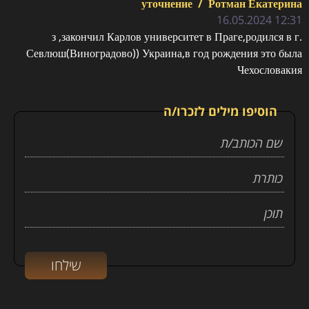
уточнение
/
Ротман Екатерина
12:31 16.05.2024
з ,закончил Карлов университет в Праге,родился в г.
Севлюш(Виноградово)) Украина,в год рождения это была
Чехословакия
הוסיפו מילים לזכרו/ה