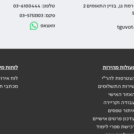
טלפון: 03-6100444
פקס: 03-5753303
וואצאפ
tguvot
עולות מהירות
לוחות מי
צטרפות להר"י
לוח אירו
ירות התשלומים
מכתבי ת
אזור האישי
בודה וקריירה
יתור טפסים
דכון פרטים אישיים
כישת ספרי לימוד