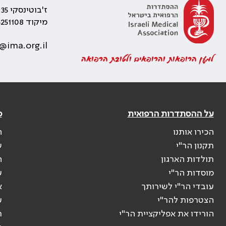
ז'בוטינסקי 35 רמת גן, בניין התאומים 2
מיקוד 5251108
@ima.org.il
למען הרופאות והרופאים ולטובת הרפואה
על ההסתדרות הרפואית
פ
הכירו אותנו
ה
תקנון הר"י
ש
תולדות הארגון
ה
מוסדות הר"י
ע
עובדי הר"י לשירותך
א
הצטרפות להר"י
ע
הורידו את אפליקציית הר"י
ר